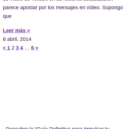
parece apostar por los mensajes en vídeo. Supongo
que
Leer más »
8 abril, 2014
«
1
2
3
4
…
6
»
Descubre la “Guía Definitiva para Impulsar tu