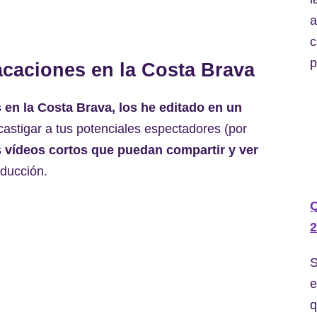
a
c
p
caciones en la Costa Brava
 en la Costa Brava, los he editado en un
castigar a tus potenciales espectadores (por
s
vídeos cortos que puedan compartir y ver
oducción.
2
S
e
q