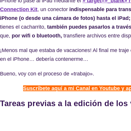
iPhone lo pasé al iPad mediante el
» target=»_blank» 
Connection Kit
, un conector
indispensable para trans
iPhone (o desde una cámara de fotos) hasta el iPad;
tienes el cacharrito,
también puedes pasarlos a travé
que,
por wifi o bluetooth,
transfiere archivos entre disp
¡Menos mal que estaba de vacaciones! Al final me traje
en el iPhone… debería contenerme…
Bueno, voy con el proceso de «trabajo».
Suscríbete aquí a mi Canal en Youtube y a
Tareas previas a la edición de los