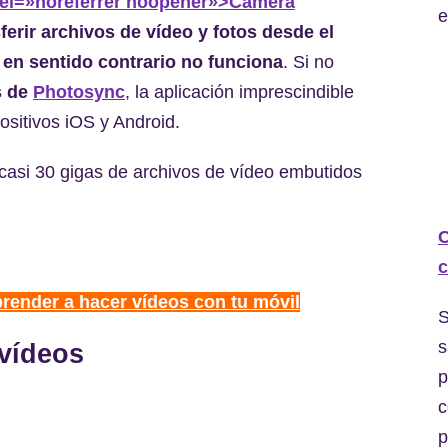
rel=»noreferrer noopener»>Camera
e
ferir archivos de vídeo y fotos desde el
 en sentido contrario no funciona
. Si no
s de
Photosync
, la aplicación imprescindible
ositivos iOS y Android.
 casi 30 gigas de archivos de vídeo embutidos
C
c
prender a hacer vídeos con tu móvil
S
s
 vídeos
p
c
p