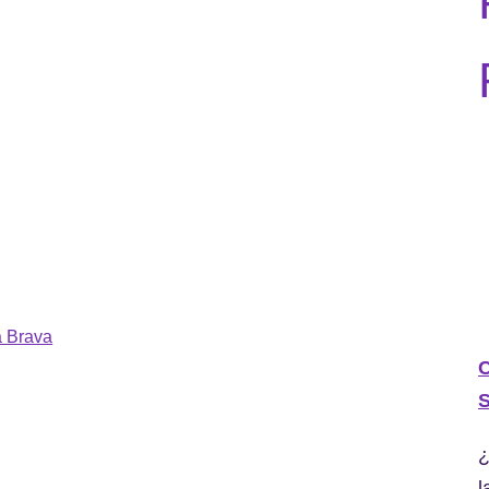
a Brava
C
S
¿
l