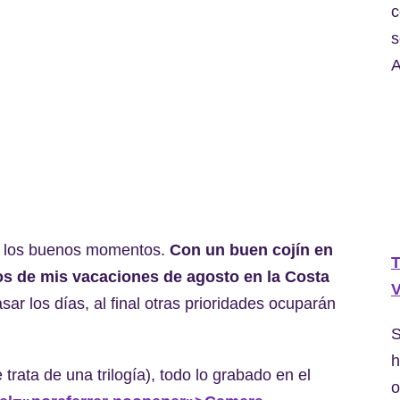
c
s
A
s los buenos momentos.
Con un buen cojín en
T
eos de mis vacaciones de agosto en la Costa
V
asar los días, al final otras prioridades ocuparán
S
h
trata de una trilogía), todo lo grabado en el
o