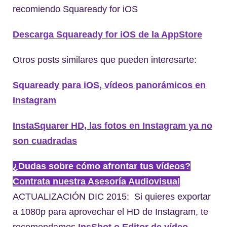
recomiendo Squaready for iOS
Descarga Squaready for iOS de la AppStore
Otros posts similares que pueden interesarte:
Squaready para iOS, vídeos panorámicos en
Instagram
InstaSquarer HD, las fotos en Instagram ya no
son cuadradas
¿Dudas sobre cómo afrontar tus vídeos?
Contrata nuestra Asesoría Audiovisual
ACTUALIZACIÓN DIC 2015: Si quieres exportar
a 1080p para aprovechar el HD de Instagram, te
recomendamos
InsShot o Editor de vídeo