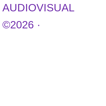
AUDIOVISUAL
©2026 ·
DISEÑO
WEB POR
IDEANDOAZUL