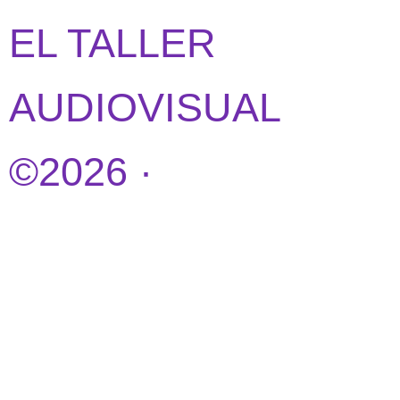
EL TALLER
AUDIOVISUAL
©2026 ·
DISEÑO
WEB POR
IDEANDOAZUL