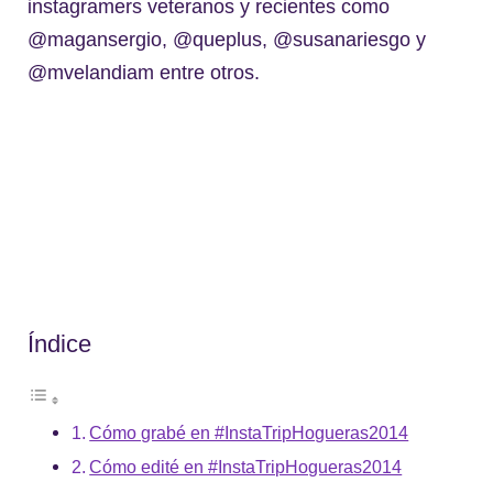
instagramers veteranos y recientes como
@magansergio, @queplus, @susanariesgo y
@mvelandiam entre otros.
Índice
Cómo grabé en #InstaTripHogueras2014
Cómo edité en #InstaTripHogueras2014