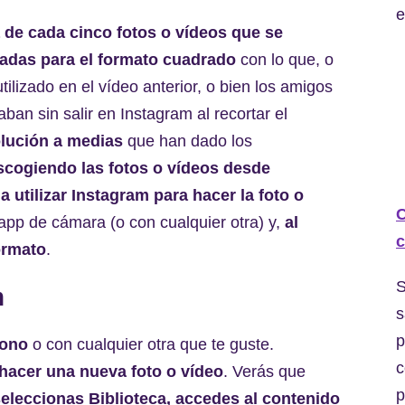
e
 de cada cinco fotos o vídeos que se
adas para el formato cuadrado
con lo que, o
ilizado en el vídeo anterior, o bien los amigos
an sin salir en Instagram al recortar el
lución a medias
que han dado los
escogiendo las fotos o vídeos desde
a utilizar Instagram para hacer la foto o
C
 app de cámara (o con cualquier otra) y,
al
c
ormato
.
S
m
s
p
fono
o con cualquier otra que te guste.
c
 hacer una nueva foto o vídeo
. Verás que
p
seleccionas Biblioteca, accedes al contenido