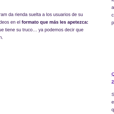
a
gram da rienda suelta a los usuarios de su
c
ídeos en el
formato que más les apetezca:
p
ue tiene su truco… ya podemos decir que
n.
2
S
e
q