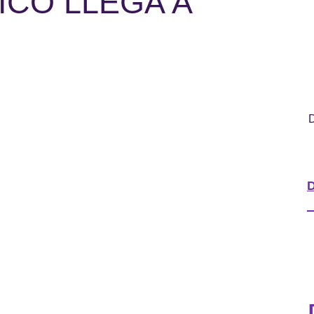
ICO LLEGA A
D
D