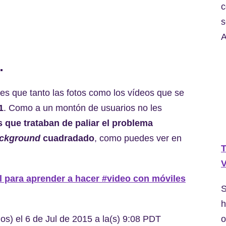
c
s
A
…
es que tanto las fotos como los vídeos que se
1
. Como a un montón de usuarios no les
s que trataban de paliar el problema
ckground
cuadradado
, como puedes ver en
T
V
 para aprender a hacer #video con móviles
S
h
o
) el 6 de Jul de 2015 a la(s) 9:08 PDT