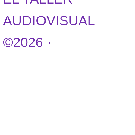
AUDIOVISUAL
©2026 ·
DISEÑO
WEB POR
IDEANDOAZUL