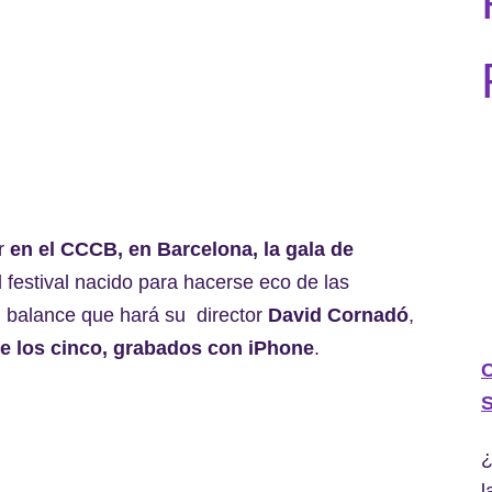
ar
en el CCCB, en Barcelona, la gala de
l festival nacido para hacerse eco de las
 balance que hará su director
David Cornadó
,
de los cinco, grabados con iPhone
.
C
S
¿
l