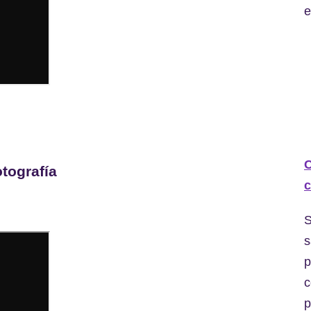
e
C
tografía
c
S
s
p
c
p