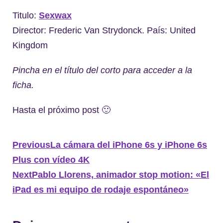
Titulo:
Sexwax
Director: Frederic Van Strydonck. País: United
Kingdom
Pincha en el título del corto para acceder a la
ficha.
Hasta el próximo post 🙂
Previous
La cámara del iPhone 6s y iPhone 6s
Plus con vídeo 4K
Next
Pablo Llorens, animador stop motion: «El
iPad es mi equipo de rodaje espontáneo»