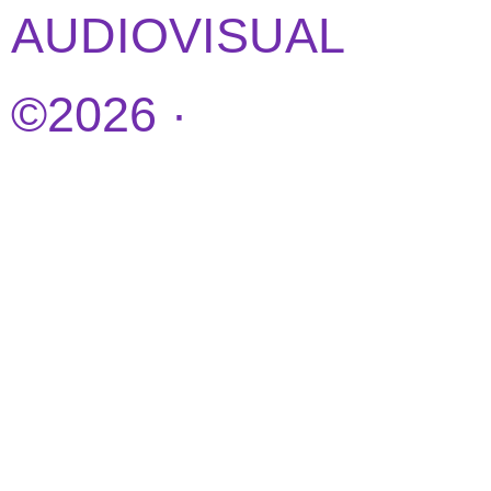
AUDIOVISUAL
©2026 ·
DISEÑO
WEB POR
IDEANDOAZUL