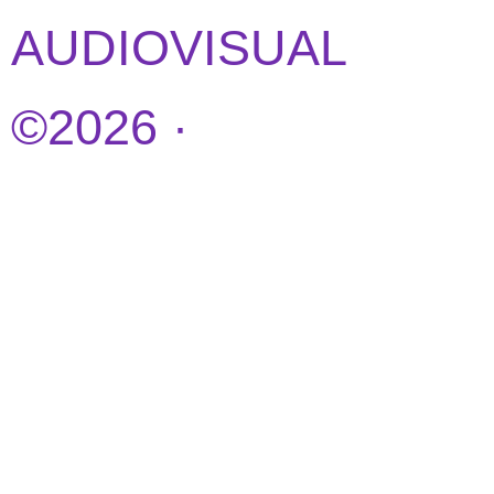
AUDIOVISUAL
©2026 ·
DISEÑO
WEB POR
IDEANDOAZUL