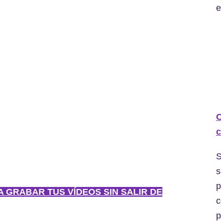
e
C
c
S
s
p
RA GRABAR TUS VÍDEOS SIN SALIR DE
c
p