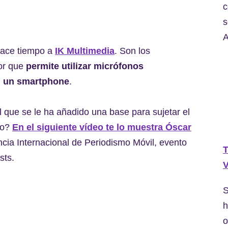
c
s
A
hace tiempo a
IK Multimedia
. Son los
dor que
permite utilizar micrófonos
 un smartphone
.
l que se le ha añadido una base para sujetar el
lo?
En el siguiente vídeo te lo muestra Óscar
ncia Internacional de Periodismo Móvil, evento
T
sts.
V
S
h
o