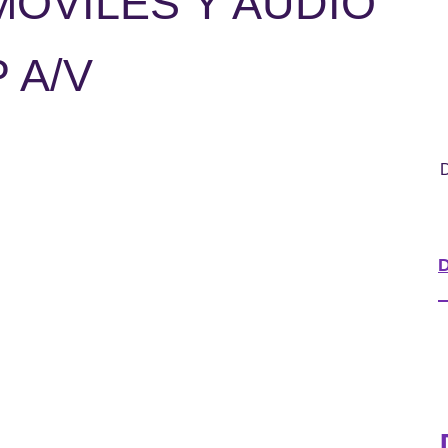
MÓVILES Y AUDIO
 A/V
D
D