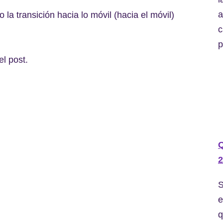
a
la transición hacia lo móvil (hacia el móvil)
c
p
el post.
2
S
e
q