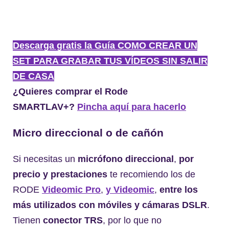
Descarga gratis la Guía COMO CREAR UN
SET PARA GRABAR TUS VÍDEOS SIN SALIR
DE CASA
¿Quieres comprar el Rode
SMARTLAV+?
Pincha aquí para hacerlo
Micro direccional o de cañón
Si necesitas un
micrófono direccional
,
por
precio y prestaciones
te recomiendo los de
RODE
Videomic Pro
,
y Videomic
,
entre los
más utilizados con móviles y cámaras DSLR
.
Tienen
conector TRS
, por lo que no