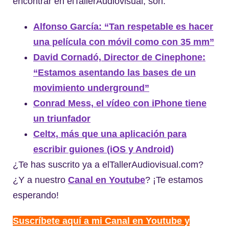
encontrar en elTallerAudiovisual, son:
Alfonso García: “Tan respetable es hacer
una película con móvil como con 35 mm”
David Cornadó, Director de Cinephone:
“Estamos asentando las bases de un
movimiento underground”
Conrad Mess, el vídeo con iPhone tiene
un triunfador
Celtx, más que una aplicación para
escribir guiones (iOS y Android)
¿Te has suscrito ya a elTallerAudiovisual.com?
¿Y a nuestro
Canal en Youtube
? ¡Te estamos
esperando!
Suscríbete aquí a mi Canal en Youtube y