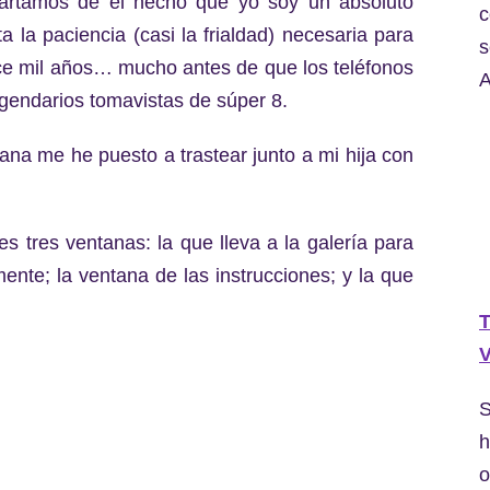
Partamos de el hecho que yo soy un absoluto
c
ta la paciencia (casi la frialdad) necesaria para
s
ce mil años… mucho antes de que los teléfonos
A
gendarios tomavistas de súper 8.
a me he puesto a trastear junto a mi hija con
s tres ventanas: la que lleva a la galería para
ente; la ventana de las instrucciones; y la que
T
V
S
h
o