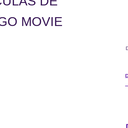
CULAS DE
GO MOVIE
D
D