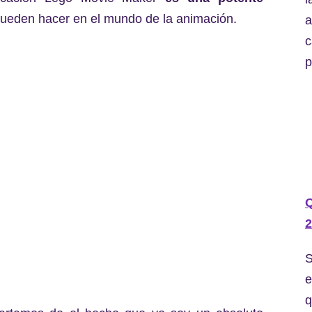
ueden hacer en el mundo de la animación.
a
c
p
2
S
e
q