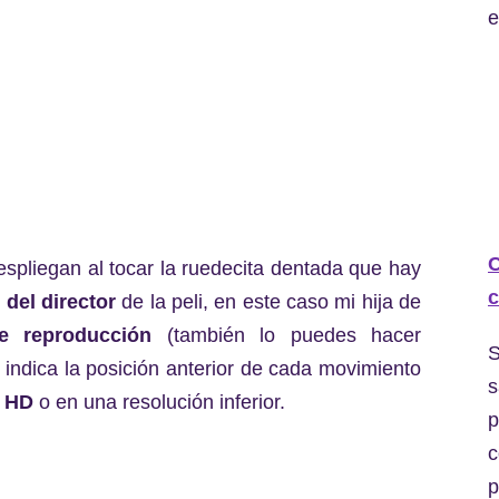
e
C
spliegan al tocar la ruedecita dentada que hay
c
del director
de la peli, en este caso mi hija de
e reproducción
(también lo puedes hacer
S
indica la posición anterior de cada movimiento
s
n HD
o en una resolución inferior.
p
c
p