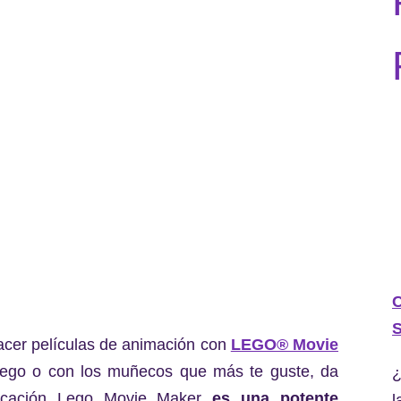
C
S
hacer películas de animación con
LEGO® Movie
 Lego o con los muñecos que más te guste, da
¿
plicación Lego Movie Maker
es una potente
l