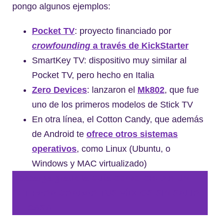
pongo algunos ejemplos:
Pocket TV
: proyecto financiado por
crowfounding
a través de KickStarter
SmartKey TV: dispositivo muy similar al
Pocket TV, pero hecho en Italia
Zero Devices
: lanzaron el
Mk802
, que fue
uno de los primeros modelos de Stick TV
En otra línea, el Cotton Candy, que además
de Android te
ofrece otros sistemas
operativos
, como Linux (Ubuntu, o
Windows y MAC virtualizado)
Descarga gratis la Guía COMO CREAR UN
SET PARA GRABAR TUS VÍDEOS SIN SALIR
DE CASA