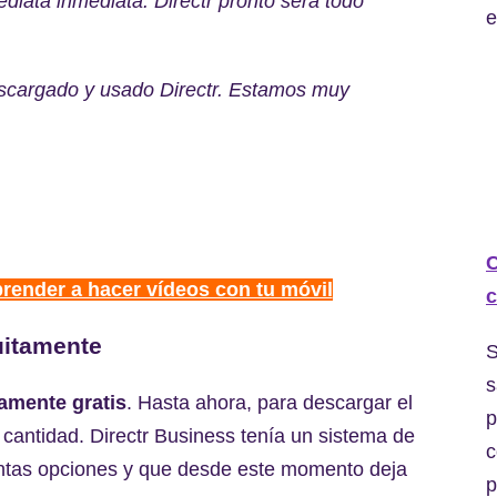
diata inmediata: Directr pronto será todo
e
escargado y usado Directr. Estamos muy
C
prender a hacer vídeos con tu móvil
c
uitamente
S
s
amente gratis
. Hasta ahora, para descargar el
p
cantidad. Directr Business tenía un sistema de
c
tintas opciones y que desde este momento deja
p