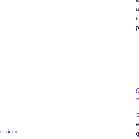
a
c
p
2
S
e
er vídeo
q