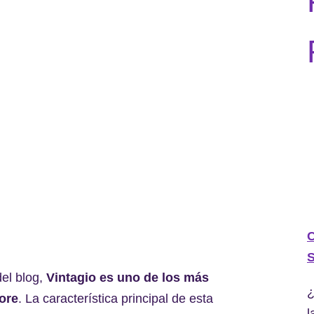
C
S
el blog,
Vintagio es uno de los más
¿
ore
. La característica principal de esta
l