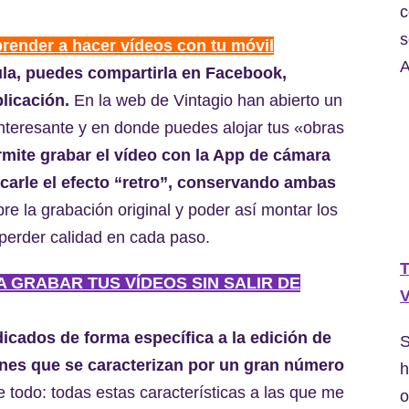
c
s
prender a hacer vídeos con tu móvil
A
ula, puedes compartirla en Facebook,
licación.
En la web de Vintagio han abierto un
interesante y en donde puedes alojar tus «obras
rmite grabar el vídeo con la App de cámara
icarle el efecto “retro”, conservando ambas
re la grabación original y poder así montar los
 perder calidad en cada paso.
T
RA GRABAR TUS VÍDEOS SIN SALIR DE
V
cados de forma específica a la edición de
S
iones que se caracterizan por un gran número
h
 todo: todas estas características a las que me
o