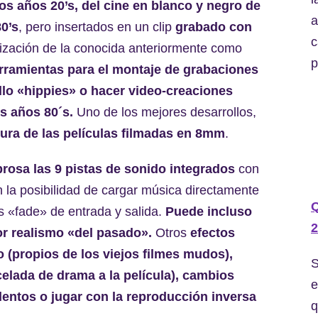
los años 20’s, del cine en blanco y negro de
a
80’s
, pero insertados en un clip
grabado con
c
alización de la conocida anteriormente como
p
ramientas para el montaje de grabaciones
ollo «hippies» o hacer video-creaciones
s años 80´s.
Uno de los mejores desarrollos,
tura de las películas filmadas en 8mm
.
osa las 9 pistas de sonido integrados
con
n la posibilidad de cargar música directamente
es «fade» de entrada y salida.
Puede incluso
2
or realismo «del pasado».
Otros
efectos
o (propios de los viejos filmes mudos),
S
celada de drama a la película), cambios
e
lentos o jugar con la reproducción inversa
q