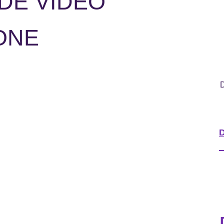
 DE VIDEO
ONE
D
D