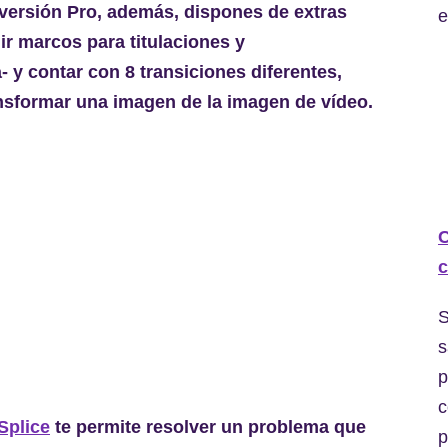
 versión Pro, además, dispones de extras
e
r marcos para titulaciones y
a- y contar con 8 transiciones diferentes,
ransformar una imagen de la imagen de vídeo.
C
c
S
s
p
c
Splice
te permite resolver un problema que
p