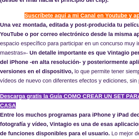
(desde el final hacia el principio del clip).
Suscríbete aquí a mi Canal en Youtube y a
Una vez montada, editada y post-producida tu pelíc
YouTube o por correo electrónico desde la misma ap
espacio específico para participar en un concurso muy 
maestras»-
Un detalle importante es que Vintagio pe
del iPhone -en alta resolución- y posteriormente apl
versiones en el dispositivo,
lo que permite tener siemp
vídeos de nuevo con diferentes efectos y ediciones, sin
Descarga gratis la Guía COMO CREAR UN SET PA
CASA
Entre los muchos programas para iPhone y iPad dedi
fotografía y vídeo, Vintagio es una de esas aplicac
de funciones disponibles para el usuario.
Lo mejor de