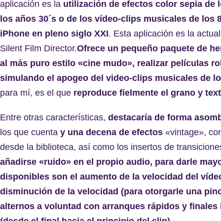
aplicación es la
utilización de efectos color sepia de 
los años 30´s o de los vídeo-clips musicales de los 
iPhone en pleno siglo XXI
. Esta aplicación es la actu
Silent Film Director.
Ofrece
un pequeño paquete de her
al más puro estilo «cine mudo», realizar películas r
simulando el apogeo del video-clips musicales de lo
para mí, es el que
reproduce fielmente el grano y tex
Entre otras características,
destacaría de forma asombr
los que cuenta
y una decena de efectos
«vintage», co
desde la biblioteca, así como los insertos de transicion
añadirse «ruido» en el propio audio, para darle may
disponibles son el aumento de la velocidad del víde
disminución de la velocidad (para otorgarle una pin
alternos a voluntad con arranques rápidos y finales 