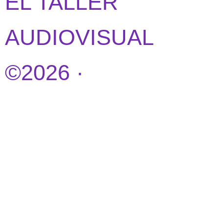
EL TALLER
AUDIOVISUAL
©2026 ·
DISEÑO
WEB POR
IDEANDOAZUL