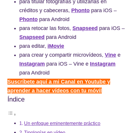
para titular fotografías y utilizarlas en
créditos y cabeceras,
Phonto
para iOS –
Phonto
para Android
para retocar las fotos,
Snapseed
para iOS –
Snapseed
para Android
para editar,
iMovie
para crear y compartir microvídeos,
Vine
e
Instagram
para iOS – Vine e
Instagram
para Android
Suscríbete aquí a mi Canal en Youtube y
aprender a hacer vídeos con tu móvil
Índice
Un enfoque eminentemente práctico
Tipologías en vídeo