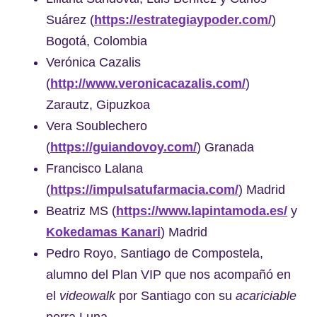
Suárez (
https://estrategiaypoder.com/
)
Bogotá, Colombia
Verónica Cazalis
(
http://www.veronicacazalis.com/
)
Zarautz, Gipuzkoa
Vera Soublechero
(
https://guiandovoy.com/
) Granada
Francisco Lalana
(
https://impulsatufarmacia.com/
) Madrid
Beatriz MS (
https://www.
lapintamoda
.es/
y
Kokedamas Kanari
) Madrid
Pedro Royo, Santiago de Compostela,
alumno del Plan VIP que nos acompañó en
el
videowalk
por Santiago con su
acariciable
perra Luna.