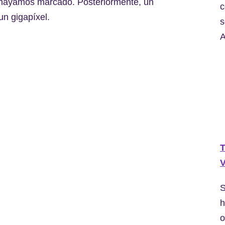
e hayamos marcado. Posteriormente, un
c
un gigapíxel.
s
A
T
V
S
h
o