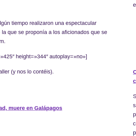
e
ún tiempo realizaron una espectacular
e la que se proponía a los aficionados que se
om.
»425″ height=»344″ autoplay=»no»]
ler (y nos lo contéis).
C
c
S
s
idad, muere en Galápagos
p
c
p