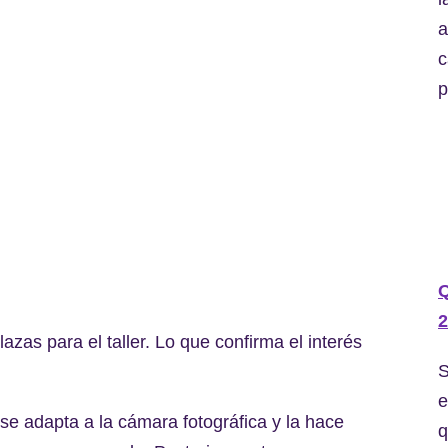
a
c
p
2
azas para el taller. Lo que confirma el interés
S
e
se adapta a la cámara fotográfica y la hace
q