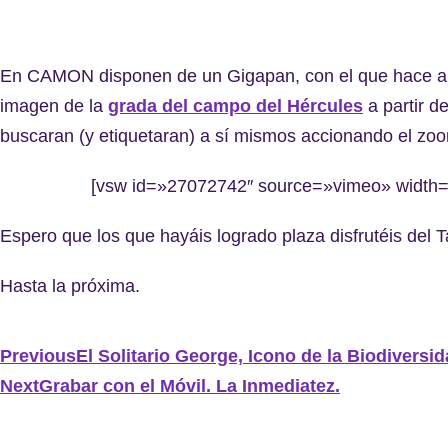
En CAMON disponen de un Gigapan, con el que hace alg
imagen de la
grada del campo del Hércules
a partir d
buscaran (y etiquetaran) a sí mismos accionando el zo
[vsw id=»27072742″ source=»vimeo» width=
Espero que los que hayáis logrado plaza disfrutéis del Tal
Hasta la próxima.
Previous
El Solitario George, Icono de la Biodivers
Next
Grabar con el Móvil. La Inmediatez.