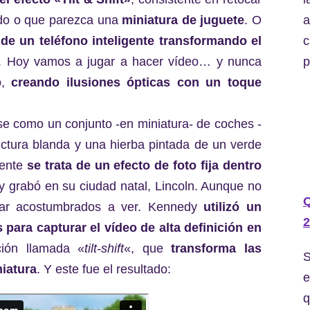
a
ado o que parezca una
miniatura de juguete
. O
c
de un teléfono inteligente transformando el
p
. Hoy vamos a jugar a hacer vídeo… y nunca
o,
creando
ilusiones ópticas con un toque
e como un conjunto -en miniatura- de coches -
ructura blanda y una hierba pintada de un verde
mente
se trata de un efecto de foto fija dentro
y grabó en su ciudad natal, Lincoln. Aunque no
ar acostumbrados a ver. Kennedy
utilizó un
2
ara capturar el vídeo de alta definición en
ción llamada «
tilt-shift
«, que
transforma las
S
iatura
. Y este fue el resultado:
e
q