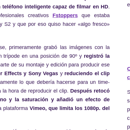
e
 teléfono inteligente capaz de filmar en HD
.
fesionales creativos
Fstoppers
que estaba
y S2 y que por eso quiso hacer «algo fresco»
apse, primeramente grabó las imágenes con la
n trípode en una posición de 90º y
registró la
parte de su montaje y edición para producir ese
C
er Effects y Sony Vegas
y
reduciendo el clip
c
amente lo que debería hacerse para un time-
 la hora de reproducir el clip.
Después retocó
S
ono y la saturación y añadió un efecto de
s
la plataforma
Vimeo, que limita los 1080p. del
p
c
p