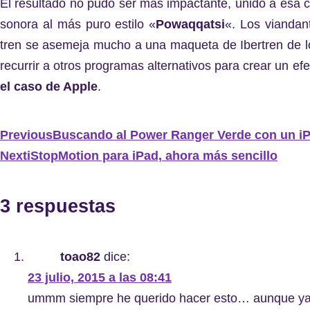
El resultado no pudo ser más impactante, unido a esa
sonora al más puro estilo «
Powaqqatsi
«. Los viandan
tren se asemeja mucho a una maqueta de Ibertren de los
recurrir a otros programas alternativos para crear un efe
el caso de Apple
.
Previous
Buscando al Power Ranger Verde con un i
Next
iStopMotion para iPad, ahora más sencillo
3 respuestas
toao82
dice:
23 julio, 2015 a las 08:41
ummm siempre he querido hacer esto… aunque ya lo