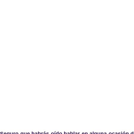
Seguro que habrás oído hablar en alguna ocasión del