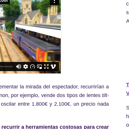
c
s
A
T
mentar la mirada del espectador, recurrirían a
V
anon, por ejemplo, vende dos tipos de lentes
tilt-
 oscilar entre 1.800€ y 2.100€, un precio nada
S
h
o
recurrir a herramientas costosas para crear