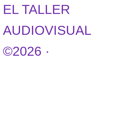
EL TALLER
AUDIOVISUAL
©2026 ·
DISEÑO
WEB POR
IDEANDOAZUL