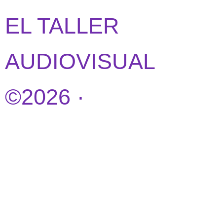
EL TALLER
AUDIOVISUAL
©2026 ·
DISEÑO
WEB POR
IDEANDOAZUL