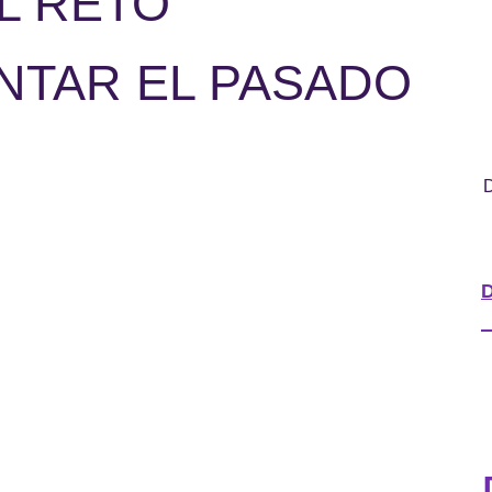
L RETO
ONTAR EL PASADO
D
D