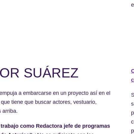
e
NOR SUÁREZ
C
c
 empuja a embarcarse en un proyecto así en el
S
l que tiene que buscar actores, vestuario,
s
 arriba.
p
c
u trabajo como
Redactora jefe de programas
p