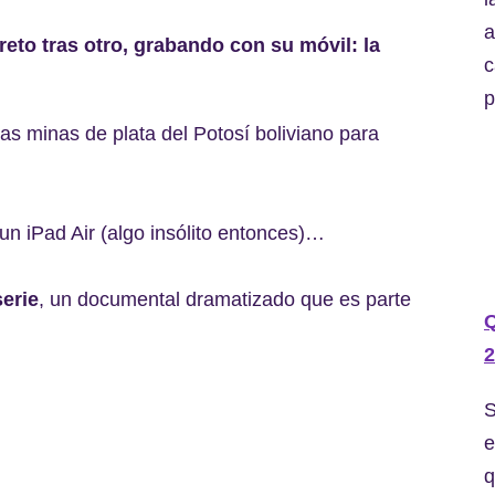
a
to tras otro, grabando con su móvil: la
c
p
s minas de plata del Potosí boliviano para
un iPad Air (algo insólito entonces)…
erie
, un documental dramatizado que es parte
2
S
e
q