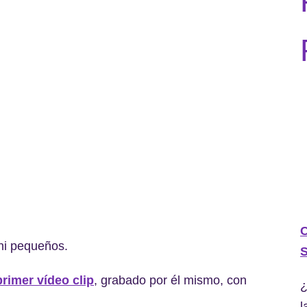
C
 ni pequeños.
S
rimer vídeo clip
, grabado por él mismo, con
¿
l