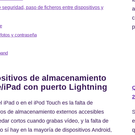
seguridad, paso de ficheros entre dispositivos y
a
c
e
p
 fotos y contraseña
pand
ositivos de almacenamiento
e/iPad con puerto Lightning
2
 iPad o en el iPod Touch es la falta de
S
tivos de almacenamiento externos accesibles
e
ar cortos cuando grabas vídeo, y la falta de
q
 sí hay en la mayoría de dispositivos Android,