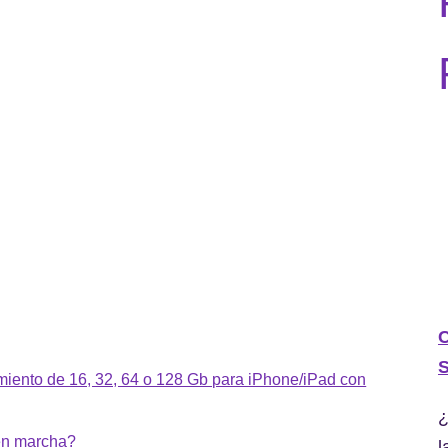
C
S
miento de 16, 32, 64 o 128 Gb para iPhone/iPad con
¿
en marcha?
l