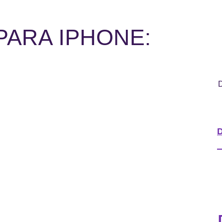
ARA IPHONE:
D
D