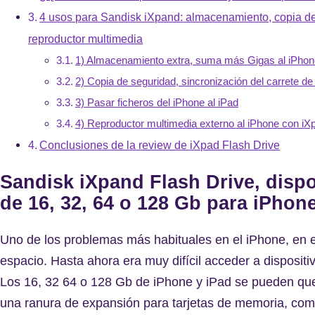
4 usos para Sandisk iXpand: almacenamiento, copia de 
reproductor multimedia
1) Almacenamiento extra, suma más Gigas al iPhon
2) Copia de seguridad, sincronización del carrete de
3) Pasar ficheros del iPhone al iPad
4) Reproductor multimedia externo al iPhone con iX
Conclusiones de la review de iXpad Flash Drive
Sandisk iXpand Flash Drive, disp
de 16, 32, 64 o 128 Gb para iPhon
Uno de los problemas más habituales en el iPhone, en el
espacio. Hasta ahora era muy difícil acceder a disposi
Los 16, 32 64 o 128 Gb de iPhone y iPad se pueden qued
una ranura de expansión para tarjetas de memoria, como