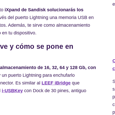
e
nto
iXpand de Sandisk solucionarás los
vés del puerto Lightning una memoria USB en
 estos. Además, te sirve como almacenamiento
en tu dispositivo.
ive y cómo se pone en
C
 almacenamiento de 16, 32, 64 y 128 Gb, con
c
 un puerto Lightning para enchufarlo
S
nector. Es similar al
LEEF iBridge
que
s
l
i-USBKey
con Dock de 30 pines, antiguo
p
c
p