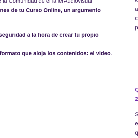
e la Comunidad de elTallerAudiovisual
a
iones de tu Curso Online, un argumento
c
p
seguridad a la hora de crear tu propio
 formato que aloja los contenidos: el vídeo
.
2
S
e
q