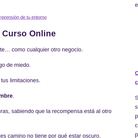
e
mprensión de tu entorno
 Curso Online
nte… como cualquier otro negocio.
lgo de miedo.
C
tus limitaciones.
c
umbre
.
S
s
uras, sabiendo que la recompensa está al otro
p
c
p
 es camino no tiene por qué estar oscuro.