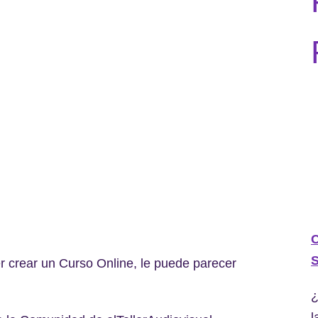
C
S
r crear un Curso Online, le puede parecer
¿
l