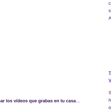
c
s
A
T
V
S
h
ar los vídeos que grabas en tu casa
…
o