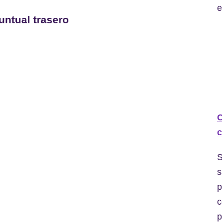
e
untual trasero
C
c
S
s
p
c
p