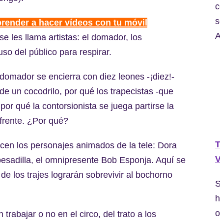
c
s
prender a hacer vídeos con tu móvil
A
 se les llama artistas: el domador, los
so del público para respirar.
 domador se encierra con diez leones -¡diez!-
de un cocodrilo, por qué los trapecistas -que
por qué la contorsionista se juega partirse la
frente. ¿Por qué?
T
ecen los personajes animados de la tele: Dora
V
esadilla, el omnipresente Bob Esponja. Aquí se
e los trajes lograrán sobrevivir al bochorno
S
h
o
rabajar o no en el circo, del trato a los