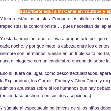
Suscríbete aquí a mi Canal en Youtube y a
Y luego están los artistas. Porque a los atletas del circo
trapecistas, la contorsionista…, pues necesitan del aplau
Y está la emoción, que te lleva a preguntarte por qué el
cada noche, y por qué mete la cabeza entre los dientes 
siempre son hermanos- vuelan en un triple salto mortal, 
nuca al plegarse con un candelabro encendido sobre la 
Eso sí, fuera de lugar, como descontextualizados, apar
la Exploradora, los Gormiti, Fanboy y ChumChum y mi p
admiten apuestas sobre si los humanos que hay debajo d
(entiéndase bochorno en sus dos acepciones).
Y súmale al espectáculo polémicas de si los niños deben t