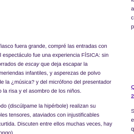
a
c
p
fiasco fuera grande, compré las entradas con
al espectáculo fue una experiencia FÍSICA: sin
orrados de
escay
que deja escapar la
eriendas infantiles, y asperezas de polvo
de la ¿música? y del micrófono del presentador
 la risa y el asombro de los niños.
2
do (discúlpame la hipérbole) realizan su
S
es tensores, ataviados con injustificables
e
urtida. Discuten entre ellos muchas veces, hay
q
ongo).