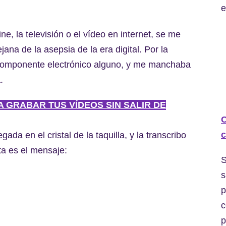
e
ne, la televisión o el vídeo en internet, se me
jana de la asepsia de la era digital. Por la
 componente electrónico alguno, y me manchaba
.
RA GRABAR TUS VÍDEOS SIN SALIR DE
C
c
da en el cristal de la taquilla, y la transcribo
ta es el mensaje:
S
s
p
c
p