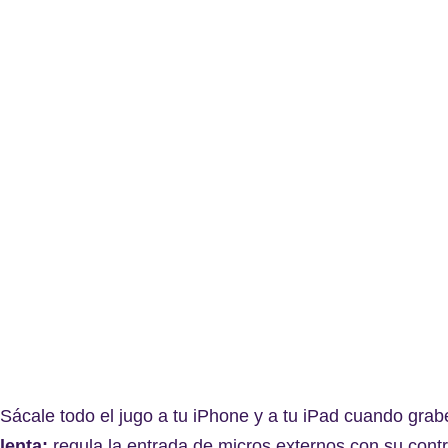
Sácale todo el jugo a tu iPhone y a tu iPad cuando gra
lenta;
regula la entrada de micros externos con su contr