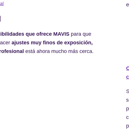
al
e
l
ibilidades que ofrece MAVIS
para que
hacer
ajustes muy finos de exposición,
rofesional
está ahora mucho más cerca.
C
c
S
s
p
c
p