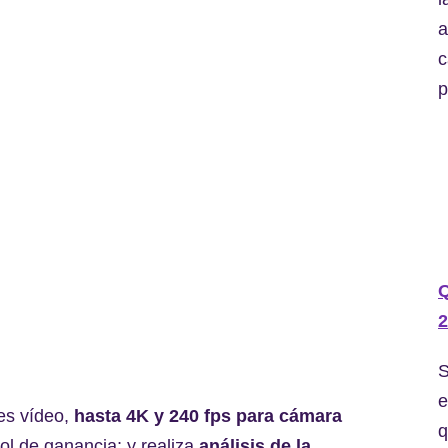
a
c
p
2
S
e
bes vídeo,
hasta 4K y 240 fps para cámara
q
ol de ganancia; y realiza
análisis de la