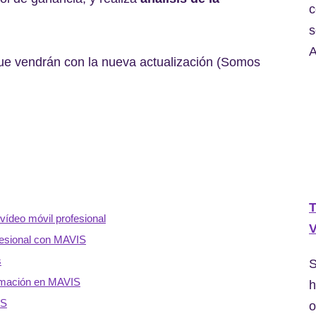
c
s
A
ue vendrán con la nueva actualización (Somos
T
vídeo móvil profesional
V
ofesional con MAVIS
s
S
ormación en MAVIS
h
IS
o