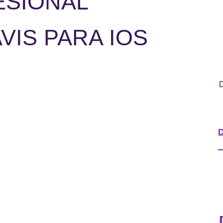
ESIONAL
IS PARA IOS
D
D