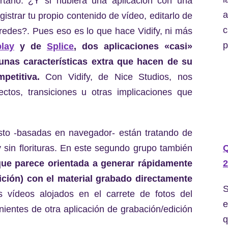
rtarlo. ¿Y si hubiera una aplicación con una
a
gistrar tu propio contenido de vídeo, editarlo de
c
 redes?. Pues eso es lo que hace Vidify, ni más
p
lay
y de
Splice
, dos aplicaciones «casi»
unas características extra que hacen de su
petitiva.
Con Vidify, de Nice Studios, nos
ectos, transiciones u otras implicaciones que
to -basadas en navegador- están tratando de
y sin florituras. En este segundo grupo también
2
 que parece orientada a generar rápidamente
ción) con el material grabado directamente
S
 vídeos alojados en el carrete de fotos del
e
nientes de otra aplicación de grabación/edición
q