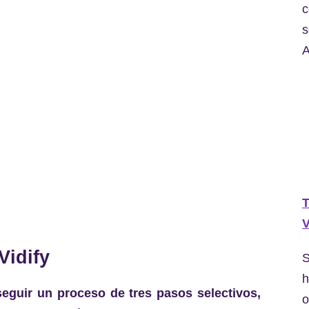
c
s
A
T
V
Vidify
S
h
seguir un proceso de tres pasos selectivos,
o