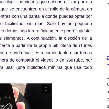
ue elegir los vídeos que deseas utilizar para la
e
s que se encuentren en el rollo de la cámara en
entras con una pantalla donde puedes optar por
eso facilísimo, sin más. Sólo hay un pequeño
deo demasiado larga: únicamente podrás ajustar
s elementos. A continuación, la elección de la
nte a partir de la propia biblioteca de iTunes
ión de cada cual, es recomendable usar temas
C
 hora de compartir el videoclip en YouTube, por
c
ara usar (una biblioteca mínima que usa todo
.
S
s
p
c
p