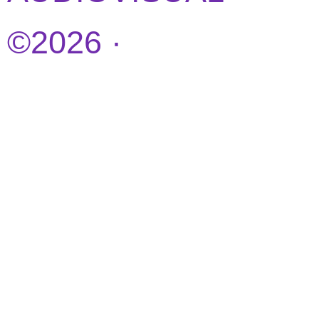
©2026 ·
DISEÑO
WEB POR
IDEANDOAZUL