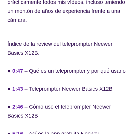
prácticamente todos mis vídeos, incluso teniendo
un montón de años de experiencia frente a una
cámara.
Índice de la review del teleprompter Neewer
Basics X12B:
●
0:47
– Qué es un teleprompter y por qué usarlo
●
1:43
– Teleprompter Neewer Basics X12B
●
2:46
– Cómo uso el teleprompter Neewer
Basics X12B
●
5:16
– Así es la app gratuita Neewer