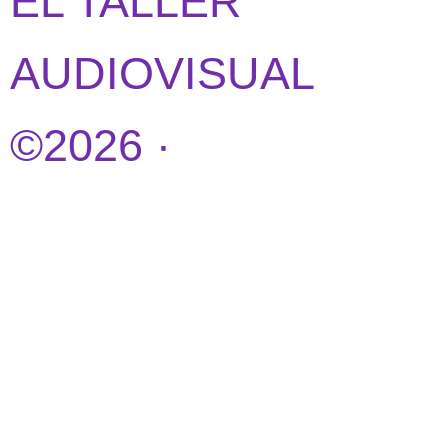
EL TALLER
AUDIOVISUAL
©2026 ·
DISEÑO
WEB POR
IDEANDOAZUL