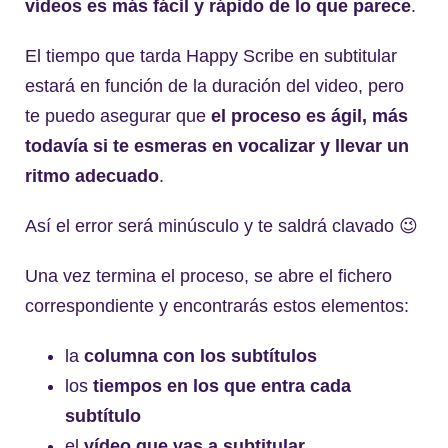
v
í
deo
s es má
s f
ácil y rápido de lo que parece
.
El tiempo que tarda Happy Scribe en subtitular
estará en función de la duración del video, pero
te puedo asegurar que
el proceso es ágil, más
todavía si te esmeras en vocalizar y llevar un
ritmo adecuado
.
Así el error será minúsculo y te saldrá clavado 😉
Una vez termina el proceso, se abre el fichero
correspondiente y encontrarás estos elementos:
la
columna con los subtí
tulos
los
tiempos en los que entra cada
subtí
tulo
el
v
ídeo que va
s a subtitular