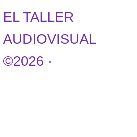
EL TALLER
AUDIOVISUAL
©2026 ·
DISEÑO
WEB POR
IDEANDOAZUL