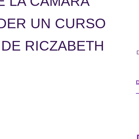
E LA CÁMARA
NDER UN CURSO
 DE RICZABETH
D
D