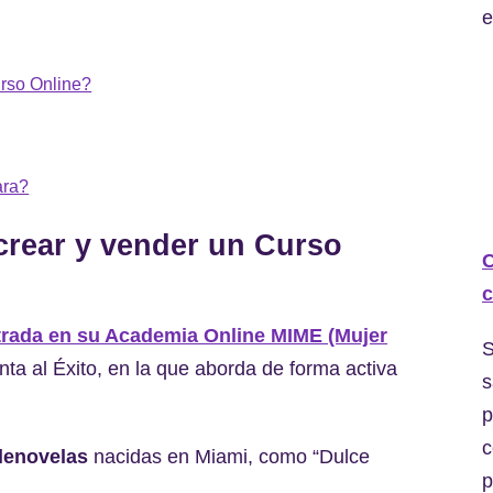
e
urso Online?
ara?
crear y vender un Curso
C
c
trada en su Academia Online MIME (Mujer
S
ta al Éxito, en la que aborda de forma activa
s
p
c
elenovelas
nacidas en Miami, como “Dulce
p