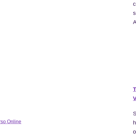
c
s
A
T
V
S
rso Online
h
o