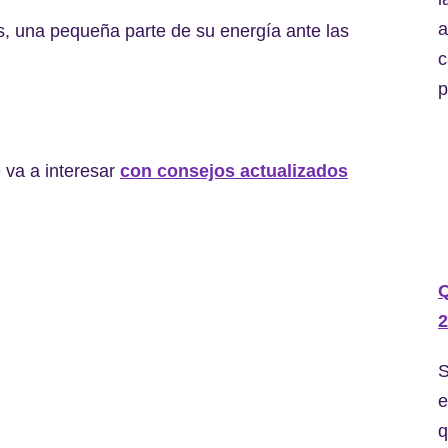
a
s, una pequeña parte de su energía ante las
c
p
 va a interesar
con consejos actualizados
2
S
e
q