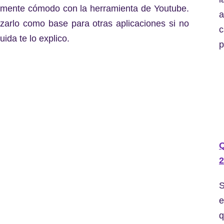
temente cómodo con la herramienta de Youtube.
a
izarlo como base para otras aplicaciones si no
c
ida te lo explico.
p
2
S
e
q