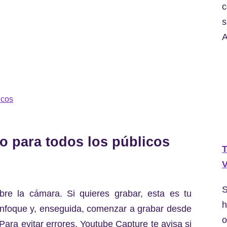
c
s
A
icos
eo para todos los públicos
T
V
S
re la cámara. Si quieres grabar, esta es tu
h
 enfoque y, enseguida, comenzar a grabar desde
o
 Para evitar errores, Youtube Capture te avisa si