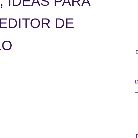
 IDEAS PARA
 EDITOR DE
LO
D
D