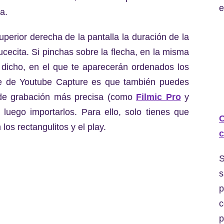
e
a.
perior derecha de la pantalla la duración de la
rucecita. Si pinchas sobre la flecha, en la misma
 dicho, en el que te aparecerán ordenados los
te de Youtube Capture es que también puedes
 de grabación más precisa (como
Filmic Pro
y
luego importarlos. Para ello, solo tienes que
C
los rectangulitos y el play.
c
S
s
p
c
p