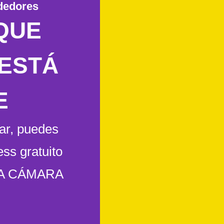
dedores
QUE
 ESTÁ
E
gar, puedes
ss gratuito
LA CÁMARA