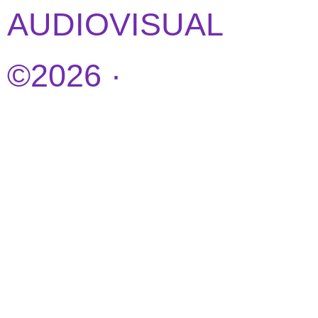
AUDIOVISUAL
©2026 ·
DISEÑO
WEB POR
IDEANDOAZUL